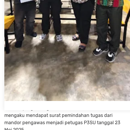
sepihak tanpa alasan jelas oleh Camat Medan Barat,
Hendra Syahputra, ST., MAP.
Diketahui bahwa mandor Pengawas kebersihan
sampah yang dipindah tugaskan menjadi petugas
P3SU ini antara lain adalah; Abdu Hasbi, Mandor
Pengawas Kebersihan Sampah di kelurahan Kesawan,
Kelurahan Karang Berombak, Rio Sutanja Nasution,
Kelurahan Sei Agul, Kusdian Pasaribu, Kelurahan
Gelugur Kota, Ridwan Marpaung, dan Kelurahan Silalas,
Sri Rahayu br. Siregar. Semua berada dibawah
Kecamatan Medan Barat.
Dari lima Mandor kebersihan sampah yang dipindah
tugaskan ini, empat mandor sampai mengadu ke
anggota DPRD Kota Medan, Antonius Tumanggor. Para
mandor yang bertugas di kecamatan Medan Barat ini
mengaku mendapat surat pemindahan tugas dari
mandor pengawas menjadi petugas P3SU tanggal 23
Mei 2025.