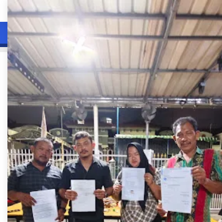
Terbaru
Terpopuler
Indeks
Home
Diduga Kuat Camat Medan
Barat Salahgunakan
Wewenangnya Untuk Lakukan
Pungli, Mandor Jadi Korban
Admin
Mei 29, 2025
MEDAN
,. -Diduga Camat Medan Barat lakukan Pungli
dan menyalahgunakan wewenangnya dengan
memindah tugaskan Lima (5) Mandor Pengawas
Kebersihan Sampah.
Pasalnya mereka awalnya dipindah tugaskan secara