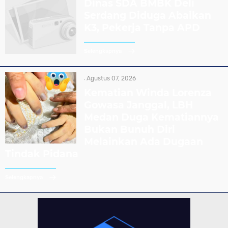
Dinas SDA BMBK Deli
Serdang Diduga Abaikan
K3, Pekerja Tanpa APD
Selengkapnya
Agustus 07, 2026
Kematian Winda Lorenza
Gowasa Janggal, LBH
Medan Duga Kematiannya
Bukan Bunuh Diri
Melainkan Ada Dugaan
Tindak Pidana
Selengkapnya