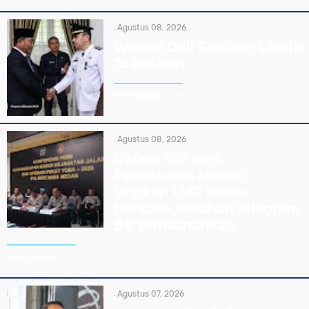
Agustus 08, 2026
Wabup Deli Serdang Lantik
25 Pejabat
Selengkapnya
Agustus 08, 2026
Dalam 300 Hari,
Polrestabes Medan
Ungkap 1.187 Kasus
Narkoba,Puluhan Kilogram
BB Dimusnahkan
Selengkapnya
Agustus 07, 2026