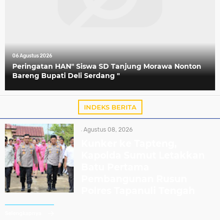
06 Agustus 2026
Peringatan HAN" Siswa SD Tanjung Morawa Nonton
Bareng Bupati Deli Serdang "
INDEKS BERITA
Agustus 08, 2026
Kunker ke Tapteng,
Kapolda Sumut Letakkan
Batu Pertama
Pembangunan Rusun
Polres Tapanuli Tengah
Selengkapnya