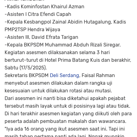
-Kadis Kominfostan Khairul Azman
-Asisten I Citra Efendi Capah
-Kepala Kesbangpol Zainal Abidin Hutagalung, Kadis
PMP2TSP Hendra Wijaya
-Asisten III, David Efrata Tarigan
-Kepala BKPSDM Muhammad Abduh Rizali Siregar.
Kegiatan asesmen dilaksanakan selama 3 hari
berturut-turut di Hotel Prima Batang Kuis dan berakhir,
Sabtu (17/5/2025).
Sekretaris BKPSDM
Deli Serdang
, Faisal Rahman
menyebut asesmen dilakukan dalam rangka uji
kesesuaian untuk dilakukan rotasi atau mutasi.
Dari asesmen ini nanti bisa diketahui apakah pejabat
tersebut masih layak untuk di posisinya lagi atau tidak.
Di hari terakhir asesmen kegiatan yang diikuti oleh para
peserta adalah pembuatan makalah dan wawancara.
"Iya ada 16 orang yang ikut asesmen saat ini. Tapi ini
masih tahap pertama nanti ada lagi. Nggak mungkin