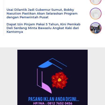
Usai Dilantik Jadi Gubernur Sumut, Bobby
Nasution Pastikan Akan Selaraskan Program
dengan Pemerintah Pusat
Dapat Izin Pinjam Pakai 5 Tahun, Kini Pemkab
Deli Serdang Minta Bawaslu Angkat Kaki dari
Kantornya