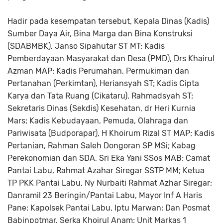
Hadir pada kesempatan tersebut, Kepala Dinas (Kadis)
Sumber Daya Air, Bina Marga dan Bina Konstruksi
(SDABMBK), Janso Sipahutar ST MT; Kadis
Pemberdayaan Masyarakat dan Desa (PMD), Drs Khairul
Azman MAP; Kadis Perumahan, Permukiman dan
Pertanahan (Perkimtan), Heriansyah ST; Kadis Cipta
Karya dan Tata Ruang (Cikataru), Rahmadsyah ST;
Sekretaris Dinas (Sekdis) Kesehatan, dr Heri Kurnia
Mars; Kadis Kebudayaan, Pemuda, Olahraga dan
Pariwisata (Budporapar), H Khoirum Rizal ST MAP; Kadis
Pertanian, Rahman Saleh Dongoran SP MSi; Kabag
Perekonomian dan SDA, Sri Eka Yani SSos MAB; Camat
Pantai Labu, Rahmat Azahar Siregar SSTP MM; Ketua
TP PKK Pantai Labu, Ny Nurbaiti Rahmat Azhar Siregar;
Danramil 23 Beringin/Pantai Labu, Mayor Inf A Haris
Pane; Kapolsek Pantai Labu, Iptu Marwan; Dan Posmat
Babinpotmar, Serka Khoirul Anam; Unit Markas 1