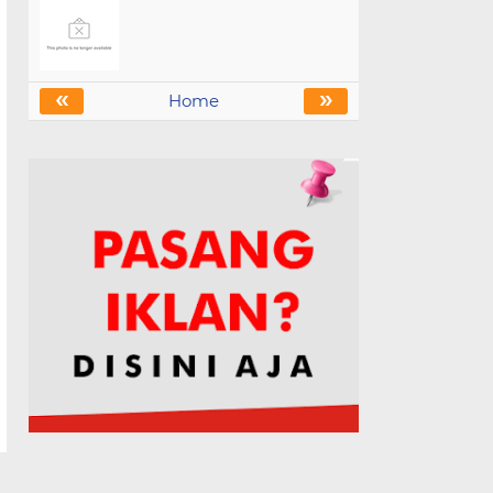
«
»
Home