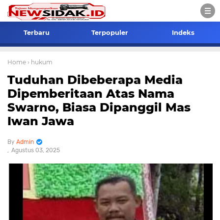
Terbaru
Terpopuler
Indeks
Home
› hukum
Tuduhan Dibeberapa Media
Dipemberitaan Atas Nama
Swarno, Biasa Dipanggil Mas
Iwan Jawa
Admin
Agustus 03, 2025