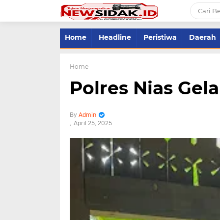
Home
Headline
Peristiwa
Daerah
Home
Polres Nias Gela
Admin
April 25, 2025