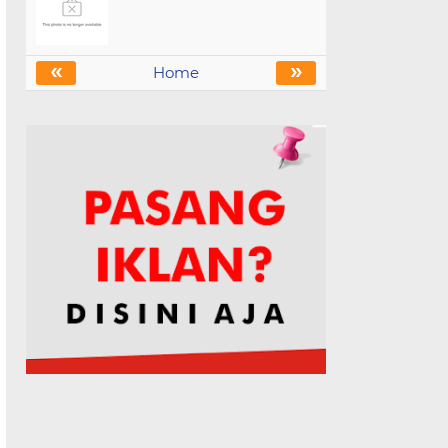
«
»
Home