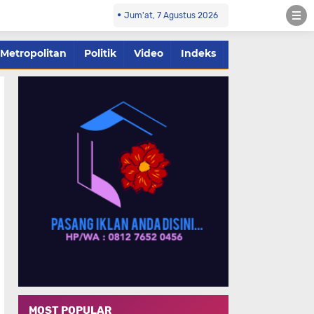
Jum'at, 7 Agustus 2026
Metropolitan
Politik
Video
Indeks
MOST POPULAR