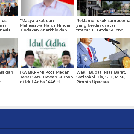
rus
"Masyarakat dan
Reklame rokok sampoerna
aran
Mahasiswa Harus Hindari
yang berdiri di atas
onesia
Tindakan Anarkhis dan
trotoar Jl. Letda Sujono,
0 Sukses
Merusak"
Kec. Medan Tembung,
Kota Medan,
asi dan
IKA BKPRMI Kota Medan
Wakil Bupati Nias Barat,
Tebar Satu Hewan Kurban
Sozisokhi Hia, S.H., M.M.,
r
di Idul Adha 1446 H,
Pimpin Upacara
Perkuat Solidaritas dan
Peringatan Hari Lahir
Kepedulian Sosial
Pancasilapero