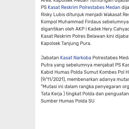
Area. Kapolsek Medan Tuntungan dijabat 
PS
Kasat Reskrim
Polrestabes Medan
dij
Risky Lubis ditunjuk menjadi Wakasat Re
Kompol Muhammad Firdaus sebelumnya me
digantikan oleh AKP I Kadek Hery Cahyad
Kasat Reskrim Polres Belawan kini dija
Kapolsek Tanjung Pura.
Jabatan
Kasat Narkoba
Polrestabes Med
Putra yang sebelumnya menjabat PS Kas
Kabid Humas Polda Sumut Kombes Pol Had
(9/11/2021), membenarkan adanya mutasi
"Mutasi ini dalam rangka penyegaran o
Tata Kerja ) tingkat Polda dan penguata
Sumber Humas Polda SU