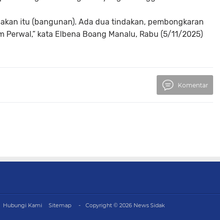
ndakan itu (bangunan). Ada dua tindakan, pembongkaran
m Perwal,” kata Elbena Boang Manalu, Rabu (5/11/2025)
Komentar
Hubungi Kami
Sitemap
Copyright ©
2026
News Sidak