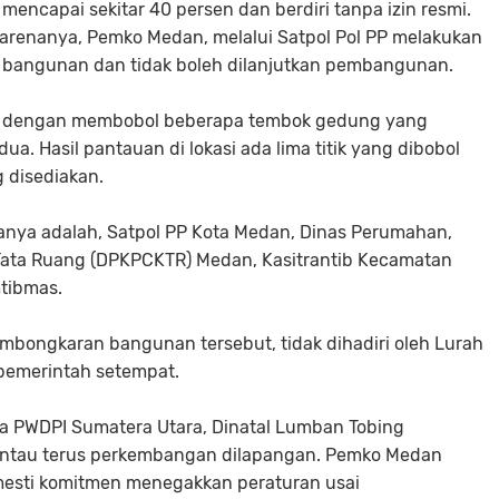
mencapai sekitar 40 persen dan berdiri tanpa izin resmi.
h karenanya, Pemko Medan, melalui Satpol Pol PP melakukan
angunan dan tidak boleh dilanjutkan pembangunan.
an dengan membobol beberapa tembok gedung yang
ua. Hasil pantauan di lokasi ada lima titik yang dibobol
 disediakan.
ranya adalah, Satpol PP Kota Medan, Dinas Perumahan,
Tata Ruang (DPKPCKTR) Medan, Kasitrantib Kecamatan
tibmas.
embongkaran bangunan tersebut, tidak dihadiri oleh Lurah
pemerintah setempat.
ua PWDPI Sumatera Utara, Dinatal Lumban Tobing
tau terus perkembangan dilapangan. Pemko Medan
 mesti komitmen menegakkan peraturan usai