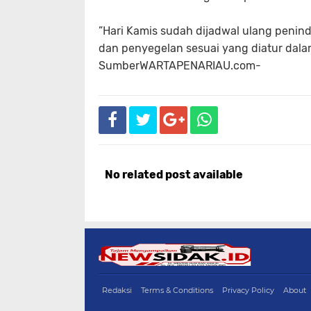
‎”Hari Kamis sudah dijadwal ulang peni
dan penyegelan sesuai yang diatur dala
Sumber
WARTAPENARIAU.com
-
No related post available
Redaksi
Terms & Conditions
Privacy Policy
About