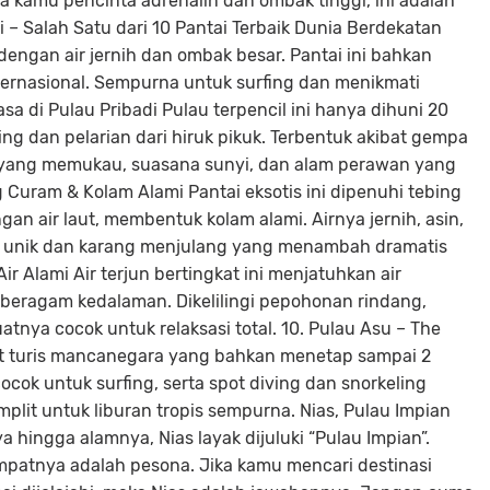
 kamu pencinta adrenalin dan ombak tinggi, ini adalah
 – Salah Satu dari 10 Pantai Terbaik Dunia Berdekatan
dengan air jernih dan ombak besar. Pantai ini bahkan
ternasional. Sempurna untuk surfing dan menikmati
asa di Pulau Pribadi Pulau terpencil ini hanya dihuni 20
g dan pelarian dari hiruk pikuk. Terbentuk akibat gempa
 yang memukau, suasana sunyi, dan alam perawan yang
Curam & Kolam Alami Pantai eksotis ini dipenuhi tebing
an air laut, membentuk kolam alami. Airnya jernih, asin,
a unik dan karang menjulang yang menambah dramatis
Air Alami Air terjun bertingkat ini menjatuhkan air
i beragam kedalaman. Dikelilingi pepohonan rindang,
nya cocok untuk relaksasi total. 10. Pulau Asu – The
orit turis mancanegara yang bahkan menetap sampai 2
cok untuk surfing, serta spot diving dan snorkeling
plit untuk liburan tropis sempurna. Nias, Pulau Impian
a hingga alamnya, Nias layak dijuluki “Pulau Impian”.
empatnya adalah pesona. Jika kamu mencari destinasi