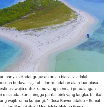
kan hanya sekadar gugusan pulau biasa. Ia adalah
sona budaya, sejarah, dan keindahan alam luar biasa.
 destinasi wajib untuk kamu yang mencari petualangan
ari desa adat kuno hingga pantai pink yang langka, berikut
s yang wajib kamu kunjungi. 1. Desa Bawomataluo – Rumah
ise dari Puncak Bukit Mondoleko Hidden Gem di