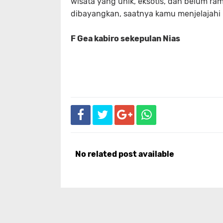
wisata yang unik, eksotis, dan belum ra
dibayangkan, saatnya kamu menjelajahi 
F Gea kabiro sekepulan Nias
No related post available