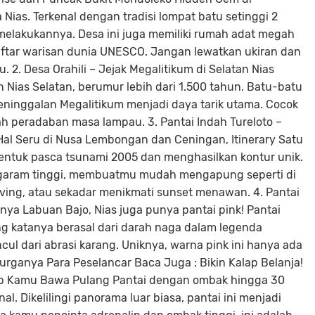
Nias. Terkenal dengan tradisi lompat batu setinggi 2
melakukannya. Desa ini juga memiliki rumah adat megah
aftar warisan dunia UNESCO. Jangan lewatkan ukiran dan
2. Desa Orahili – Jejak Megalitikum di Selatan Nias
n Nias Selatan, berumur lebih dari 1.500 tahun. Batu-batu
eninggalan Megalitikum menjadi daya tarik utama. Cocok
h peradaban masa lampau. 3. Pantai Indah Tureloto –
Hal Seru di Nusa Lembongan dan Ceningan, Itinerary Satu
erbentuk pasca tsunami 2005 dan menghasilkan kontur unik.
ar garam tinggi, membuatmu mudah mengapung seperti di
iving, atau sekadar menikmati sunset menawan. 4. Pantai
anya Labuan Bajo, Nias juga punya pantai pink! Pantai
 katanya berasal dari darah naga dalam legenda
l dari abrasi karang. Uniknya, warna pink ini hanya ada
Surganya Para Peselancar Baca Juga : Bikin Kalap Belanja!
jib Kamu Bawa Pulang Pantai dengan ombak hingga 30
al. Dikelilingi panorama luar biasa, pantai ini menjadi