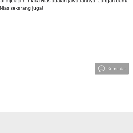
mai dijelajahi, maka Nias adalah jawabannya. Jangan cuma
Nias sekarang juga!
Komentar