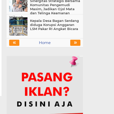
Sinergitas Strategis Bersama
Komunitas Pengemudi
Maxim, Jadikan Ojol Mata
dan Telinga Keamanan
Wilayah
Kepala Desa Bagan Serdang
diduga Korupsi Anggaran
LSM Pakar RI Angkat Bicara
«
»
Home