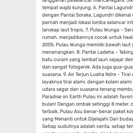
langganan peselancar mancanegara. Jika
tempat wajib kunjung. 6. Pantai Lagundri
dengan Pantai Sorake, Lagundri dikenal 
pernah menjadi lokasi lomba selancar in
lanskap laut tropis. 7. Pulau Wunga – Ser
rumah, menjadikannya cocok untuk healin
2005, Pulau Wunga memiliki bawah laut
menenangkan. 8. Pantai Ladeha – Tebing 
batu curam yang lambat laun sejajar deng
dan sangat fotogenik. Ada juga gua-gu
suasana. 9. Air Terjun Luaha Ndre – Tirai 
layaknya tirai alami, dengan kolam alam
udara segar dan suasana tenang membuat
Paradise on Earth Pulau ini adalah fav
bulan! Dengan ombak setinggi 8 meter, co
terbaik. Pulau Asu benar-benar paket kom
yang Menanti untuk Dijelajahi Dari buday
Setiap sudutnya adalah cerita, setiap t