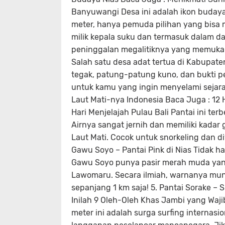
Banyuwangi Desa ini adalah ikon budaya 
meter, hanya pemuda pilihan yang bisa 
milik kepala suku dan termasuk dalam d
peninggalan megalitiknya yang memukau. 
Salah satu desa adat tertua di Kabupate
tegak, patung-patung kuno, dan bukti p
untuk kamu yang ingin menyelami sejara
Laut Mati-nya Indonesia Baca Juga : 12 
Hari Menjelajah Pulau Bali Pantai ini t
Airnya sangat jernih dan memiliki kad
Laut Mati. Cocok untuk snorkeling dan d
Gawu Soyo – Pantai Pink di Nias Tidak h
Gawu Soyo punya pasir merah muda yang
Lawomaru. Secara ilmiah, warnanya muncu
sepanjang 1 km saja! 5. Pantai Sorake – 
Inilah 9 Oleh-Oleh Khas Jambi yang Wa
meter ini adalah surga surfing internasion