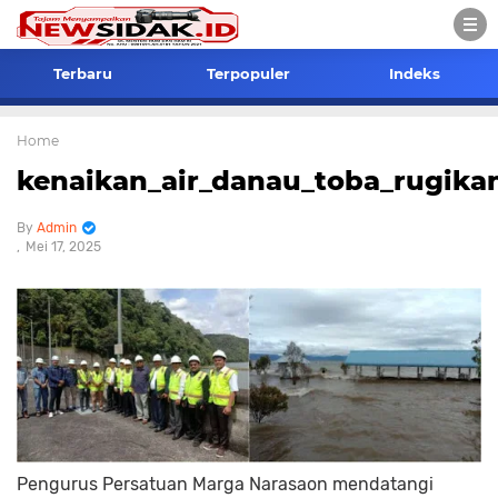
Terbaru
Terpopuler
Indeks
Home
kenaikan_air_danau_toba_rugik
Admin
Mei 17, 2025
Pengurus Persatuan Marga Narasaon mendatangi