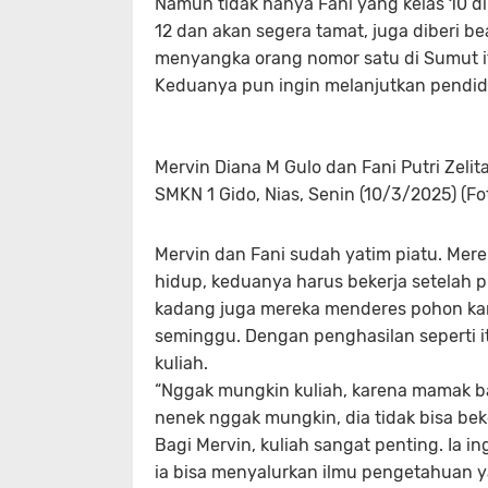
Namun tidak hanya Fani yang kelas 10 d
12 dan akan segera tamat, juga diberi b
menyangka orang nomor satu di Sumut i
Keduanya pun ingin melanjutkan pendid
Mervin Diana M Gulo dan Fani Putri Zelit
SMKN 1 Gido, Nias, Senin (10/3/2025) (Fo
Mervin dan Fani sudah yatim piatu. Mer
hidup, keduanya harus bekerja setelah 
kadang juga mereka menderes pohon kar
seminggu. Dengan penghasilan seperti 
kuliah.
“Nggak mungkin kuliah, karena mamak b
nenek nggak mungkin, dia tidak bisa beker
Bagi Mervin, kuliah sangat penting. Ia 
ia bisa menyalurkan ilmu pengetahuan y