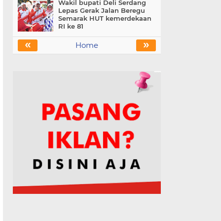
Wakil bupati Deli Serdang
Lepas Gerak Jalan Beregu
Semarak HUT kemerdekaan
RI ke 81
«
»
Home