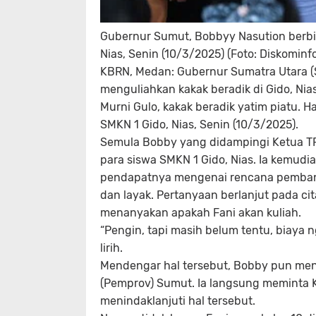
Gubernur Sumut, Bobbyy Nasution berbin
Nias, Senin (10/3/2025) (Foto: Diskominf
KBRN, Medan: Gubernur Sumatra Utara 
menguliahkan kakak beradik di Gido, Nias
Murni Gulo, kakak beradik yatim piatu. 
SMKN 1 Gido, Nias, Senin (10/3/2025).
Semula Bobby yang didampingi Ketua T
para siswa SMKN 1 Gido, Nias. Ia kemu
pendapatnya mengenai rencana pembang
dan layak. Pertanyaan berlanjut pada ci
menanyakan apakah Fani akan kuliah.
“Pengin, tapi masih belum tentu, biaya 
lirih.
Mendengar hal tersebut, Bobby pun men
(Pemprov) Sumut. Ia langsung meminta K
menindaklanjuti hal tersebut.