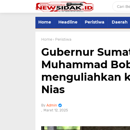
Home
Headline
Peristiwa
Daerah
Home
› Peristiwa
Gubernur Sumat
Muhammad Bobb
menguliahkan ka
Nias
Admin
Maret 12, 2025