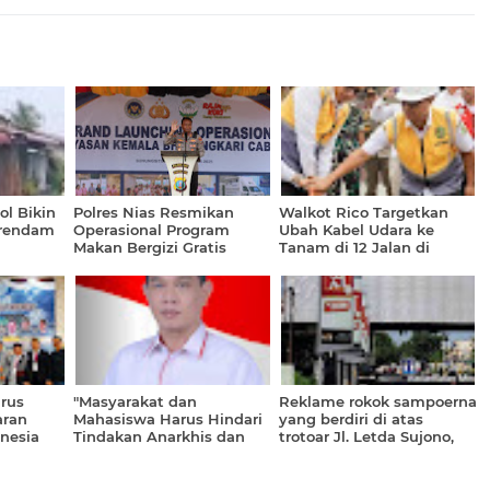
ol Bikin
Polres Nias Resmikan
Walkot Rico Targetkan
rendam
Operasional Program
Ubah Kabel Udara ke
Makan Bergizi Gratis
Tanam di 12 Jalan di
Medan Tahun Ini
rus
"Masyarakat dan
Reklame rokok sampoerna
aran
Mahasiswa Harus Hindari
yang berdiri di atas
onesia
Tindakan Anarkhis dan
trotoar Jl. Letda Sujono,
0 Sukses
Merusak"
Kec. Medan Tembung,
Kota Medan,