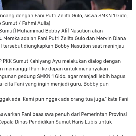
cang dengan Fani Putri Zelita Gulo, siswa SMKN 1 Gido,
o Sumut / Fahmi Aulia)
(Sumut) Muhammad Bobby Afif Nasution akan
. Mereka adalah Fani Putri Zelita Gulo dan Mervin Diana
Hal tersebut diungkapkan Bobby Nasution saat meninjau
P PKK Sumut Kahiyang Ayu melakukan dialog dengan
dian memanggil Fani ke depan untuk menanyakan
unan gedung SMKN 1 Gido, agar menjadi lebih bagus
ta-cita Fani yang ingin menjadi guru. Bobby pun
nggak ada. Kami pun nggak ada orang tua juga,” kata Fani
awarkan Fani beasiswa penuh dari Pemerintah Provinsi
epala Dinas Pendidikan Sumut Haris Lubis untuk