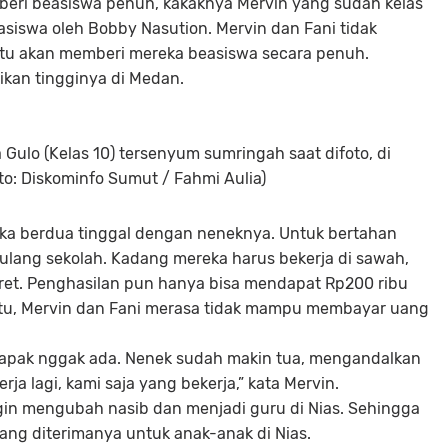
iberi beasiswa penuh, kakaknya Mervin yang sudah kelas
easiswa oleh Bobby Nasution. Mervin dan Fani tidak
tu akan memberi mereka beasiswa secara penuh.
ikan tingginya di Medan.
a Gulo (Kelas 10) tersenyum sumringah saat difoto, di
to: Diskominfo Sumut / Fahmi Aulia)
eka berdua tinggal dengan neneknya. Untuk bertahan
pulang sekolah. Kadang mereka harus bekerja di sawah,
et. Penghasilan pun hanya bisa mendapat Rp200 ribu
itu, Mervin dan Fani merasa tidak mampu membayar uang
apak nggak ada. Nenek sudah makin tua, mengandalkan
ja lagi, kami saja yang bekerja,” kata Mervin.
ingin mengubah nasib dan menjadi guru di Nias. Sehingga
ang diterimanya untuk anak-anak di Nias.