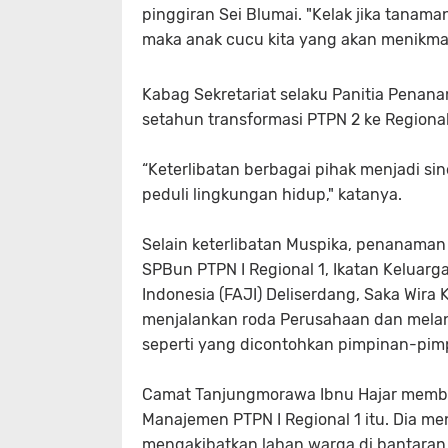
pinggiran Sei Blumai. "Kelak jika tanam
maka anak cucu kita yang akan menikma
Kabag Sekretariat selaku Panitia Pen
setahun transformasi PTPN 2 ke Regional
“Keterlibatan berbagai pihak menjadi si
peduli lingkungan hidup," katanya.
Selain keterlibatan Muspika, penanaman
SPBun PTPN I Regional 1, Ikatan Keluarga 
Indonesia (FAJI) Deliserdang, Saka Wira
menjalankan roda Perusahaan dan melanj
seperti yang dicontohkan pimpinan-pimpi
Camat Tanjungmorawa Ibnu Hajar memberik
Manajemen PTPN I Regional 1 itu. Dia me
mengakibatkan lahan warga di bantaran