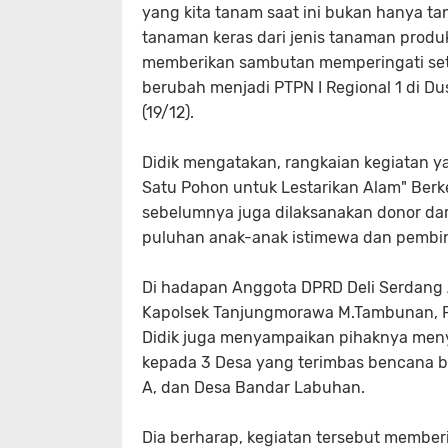
yang kita tanam saat ini bukan hanya t
tanaman keras dari jenis tanaman produk
memberikan sambutan memperingati set
berubah menjadi PTPN I Regional 1 di D
(19/12).
Didik mengatakan, rangkaian kegiatan y
Satu Pohon untuk Lestarikan Alam" Ber
sebelumnya juga dilaksanakan donor da
puluhan anak-anak istimewa dan pembin
Di hadapan Anggota DPRD Deli Serdang A
Kapolsek Tanjungmorawa M.Tambunan, Pe
Didik juga menyampaikan pihaknya meny
kepada 3 Desa yang terimbas bencana ba
A, dan Desa Bandar Labuhan.
Dia berharap, kegiatan tersebut memberi