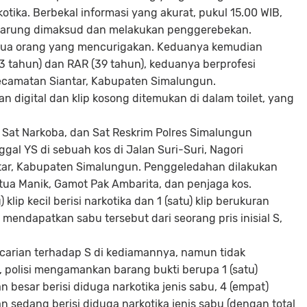
ika. Berbekal informasi yang akurat, pukul 15.00 WIB,
 warung dimaksud dan melakukan penggerebekan.
dua orang yang mencurigakan. Keduanya kemudian
3 tahun) dan RAR (39 tahun), keduanya berprofesi
Kecamatan Siantar, Kabupaten Simalungun.
 digital dan klip kosong ditemukan di dalam toilet, yang
 Sat Narkoba, dan Sat Reskrim Polres Simalungun
al YS di sebuah kos di Jalan Suri-Suri, Nagori
ar, Kabupaten Simalungun. Penggeledahan dilakukan
tua Manik, Gamot Pak Ambarita, dan penjaga kos.
ip kecil berisi narkotika dan 1 (satu) klip berukuran
mendapatkan sabu tersebut dari seorang pris inisial S,
arian terhadap S di kediamannya, namun tidak
 polisi mengamankan barang bukti berupa 1 (satu)
n besar berisi diduga narkotika jenis sabu, 4 (empat)
n sedang berisi diduga narkotika jenis sabu (dengan total