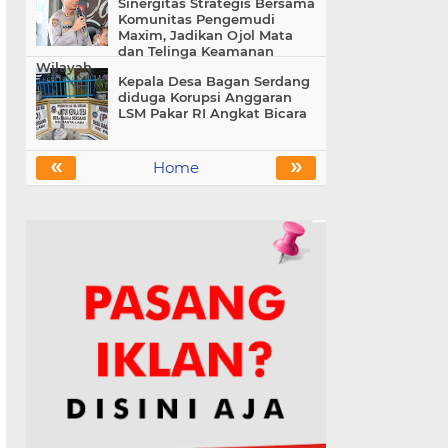
Sinergitas Strategis Bersama
Komunitas Pengemudi
Maxim, Jadikan Ojol Mata
dan Telinga Keamanan
Wilayah
Kepala Desa Bagan Serdang
diduga Korupsi Anggaran
LSM Pakar RI Angkat Bicara
«
»
Home