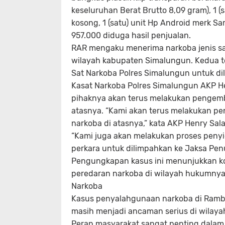
keseluruhan Berat Brutto 8,09 gram), 1 (sat
kosong, 1 (satu) unit Hp Android merk Sa
957.000 diduga hasil penjualan.
RAR mengaku menerima narkoba jenis sabu
wilayah kabupaten Simalungun. Kedua t
Sat Narkoba Polres Simalungun untuk dil
Kasat Narkoba Polres Simalungun AKP Hen
pihaknya akan terus melakukan pengemb
atasnya. “Kami akan terus melakukan p
narkoba di atasnya,” kata AKP Henry Sala
“Kami juga akan melakukan proses peny
perkara untuk dilimpahkan ke Jaksa Pe
Pengungkapan kasus ini menunjukkan k
peredaran narkoba di wilayah hukumny
Narkoba
Kasus penyalahgunaan narkoba di Ramb
masih menjadi ancaman serius di wilay
Peran masyarakat sangat penting dalam