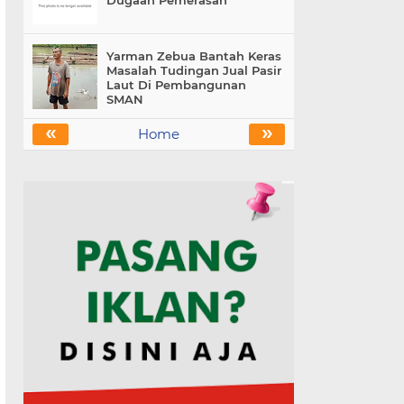
Dugaan Pemerasan
Yarman Zebua Bantah Keras
Masalah Tudingan Jual Pasir
Laut Di Pembangunan
SMAN
«
»
Home