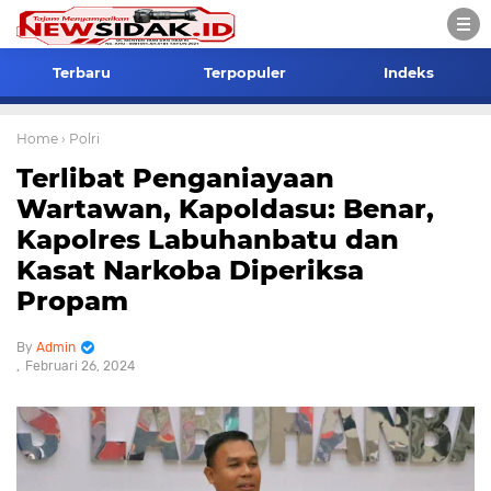
Terbaru
Terpopuler
Indeks
Home
› Polri
Terlibat Penganiayaan
Wartawan, Kapoldasu: Benar,
Kapolres Labuhanbatu dan
Kasat Narkoba Diperiksa
Propam
Admin
Februari 26, 2024