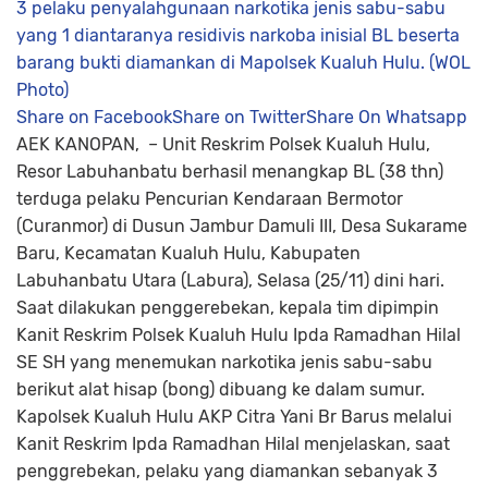
3 pelaku penyalahgunaan narkotika jenis sabu-sabu
yang 1 diantaranya residivis narkoba inisial BL beserta
barang bukti diamankan di Mapolsek Kualuh Hulu. (WOL
Photo)
Share on Facebook
Share on Twitter
Share On Whatsapp
AEK KANOPAN,
– Unit Reskrim Polsek Kualuh Hulu,
Resor Labuhanbatu berhasil menangkap BL (38 thn)
terduga pelaku Pencurian Kendaraan Bermotor
(Curanmor) di Dusun Jambur Damuli III, Desa Sukarame
Baru, Kecamatan Kualuh Hulu, Kabupaten
Labuhanbatu Utara (Labura), Selasa (25/11) dini hari.
Saat dilakukan penggerebekan, kepala tim dipimpin
Kanit Reskrim Polsek Kualuh Hulu Ipda Ramadhan Hilal
SE SH yang menemukan narkotika jenis sabu-sabu
berikut alat hisap (bong) dibuang ke dalam sumur.
Kapolsek Kualuh Hulu AKP Citra Yani Br Barus melalui
Kanit Reskrim Ipda Ramadhan Hilal menjelaskan, saat
penggrebekan, pelaku yang diamankan sebanyak 3