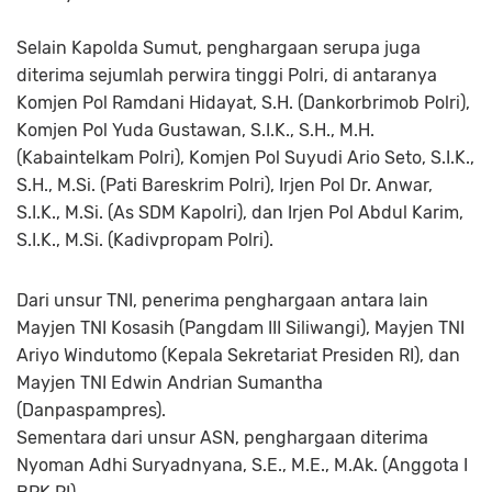
Selain Kapolda Sumut, penghargaan serupa juga
diterima sejumlah perwira tinggi Polri, di antaranya
Komjen Pol Ramdani Hidayat, S.H. (Dankorbrimob Polri),
Komjen Pol Yuda Gustawan, S.I.K., S.H., M.H.
(Kabaintelkam Polri), Komjen Pol Suyudi Ario Seto, S.I.K.,
S.H., M.Si. (Pati Bareskrim Polri), Irjen Pol Dr. Anwar,
S.I.K., M.Si. (As SDM Kapolri), dan Irjen Pol Abdul Karim,
S.I.K., M.Si. (Kadivpropam Polri).
Dari unsur TNI, penerima penghargaan antara lain
Mayjen TNI Kosasih (Pangdam III Siliwangi), Mayjen TNI
Ariyo Windutomo (Kepala Sekretariat Presiden RI), dan
Mayjen TNI Edwin Andrian Sumantha
(Danpaspampres).
Sementara dari unsur ASN, penghargaan diterima
Nyoman Adhi Suryadnyana, S.E., M.E., M.Ak. (Anggota I