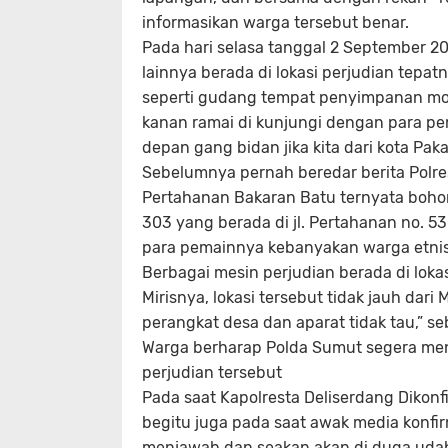
informasikan warga tersebut benar.
Pada hari selasa tanggal 2 September 20
lainnya berada di lokasi perjudian tepa
seperti gudang tempat penyimpanan mobi
kanan ramai di kunjungi dengan para pe
depan gang bidan jika kita dari kota Pak
Sebelumnya pernah beredar berita Polres
Pertahanan Bakaran Batu ternyata bohon
303 yang berada di jl. Pertahanan no. 5
para pemainnya kebanyakan warga etnis
Berbagai mesin perjudian berada di loka
Mirisnya, lokasi tersebut tidak jauh dari
perangkat desa dan aparat tidak tau,” s
Warga berharap Polda Sumut segera men
perjudian tersebut
Pada saat Kapolresta Deliserdang Dikonf
begitu juga pada saat awak media konfi
menjawab dan seakan akan di duga udah