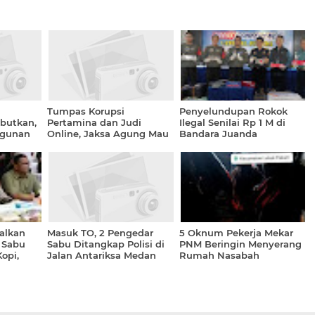
Tumpas Korupsi
Penyelundupan Rokok
butkan,
Pertamina dan Judi
Ilegal Senilai Rp 1 M di
ngunan
Online, Jaksa Agung Mau
Bandara Juanda
 di
Diganti, Ini Penjelasan
Digagalkan
Serdang
Harli Siregar
alkan
Masuk TO, 2 Pengedar
5 Oknum Pekerja Mekar
 Sabu
Sabu Ditangkap Polisi di
PNM Beringin Menyerang
opi,
Jalan Antariksa Medan
Rumah Nasabah
 dan Dua
dan Musyawarah
Tembung