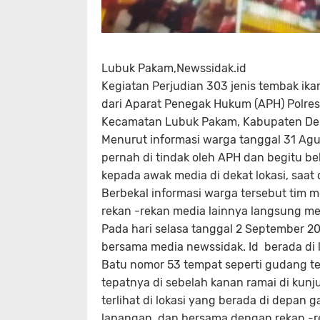
Lubuk Pakam,Newssidak.id
Kegiatan Perjudian 303 jenis tembak ik
dari Aparat Penegak Hukum (APH) Polres
Kecamatan Lubuk Pakam, Kabupaten Deli
Menurut informasi warga tanggal 31 Agus
pernah di tindak oleh APH dan begitu b
kepada awak media di dekat lokasi, saat d
Berbekal informasi warga tersebut tim 
rekan -rekan media lainnya langsung men
Pada hari selasa tanggal 2 September 20
bersama media newssidak. Id berada di l
Batu nomor 53 tempat seperti gudang t
tepatnya di sebelah kanan ramai di kun
terlihat di lokasi yang berada di depan g
lapangan, dan bersama dengan rekan -r