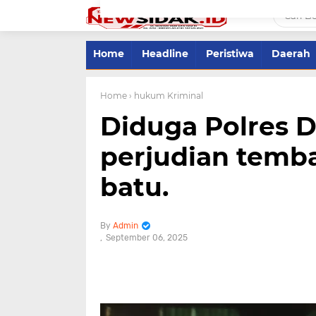
Home
Headline
Peristiwa
Daerah
Home
› hukum Kriminal
Diduga Polres D
perjudian temba
batu.
Admin
September 06, 2025