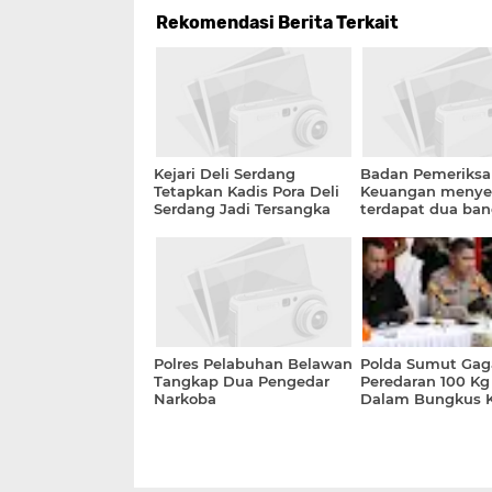
Rekomendasi Berita Terkait
Kejari Deli Serdang
Badan Pemeriksa
Tetapkan Kadis Pora Deli
Keuangan menye
Serdang Jadi Tersangka
terdapat dua ba
Dugaan Tindak Pidana
yang telah berdiri
Korupsi
Kabupaten Deli 
tak memiliki izin
Polres Pelabuhan Belawan
Polda Sumut Gag
Tangkap Dua Pengedar
Peredaran 100 Kg
Narkoba
Dalam Bungkus K
Empat Tersangka
DPO Terlibat