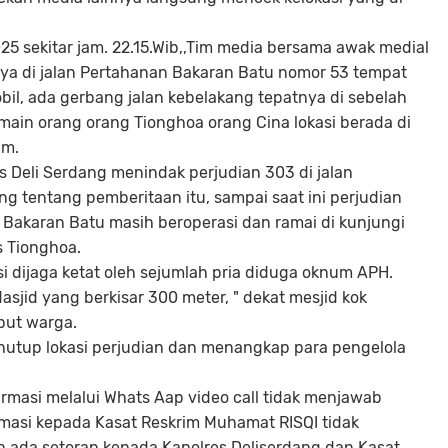
25 sekitar jam. 22.15.Wib,,Tim media bersama awak medial
tnya di jalan Pertahanan Bakaran Batu nomor 53 tempat
l, ada gerbang jalan kebelakang tepatnya di sebelah
main orang orang Tionghoa orang Cina lokasi berada di
am.
 Deli Serdang menindak perjudian 303 di jalan
g tentang pemberitaan itu, sampai saat ini perjudian
3 Bakaran Batu masih beroperasi dan ramai di kunjungi
 Tionghoa.
si dijaga ketat oleh sejumlah pria diduga oknum APH.
 Masjid yang berkisar 300 meter, " dekat mesjid kok
ebut warga.
utup lokasi perjudian dan menangkap para pengelola
irmasi melalui Whats Aap video call tidak menjawab
rmasi kepada Kasat Reskrim Muhamat RISQI tidak
 ada setoran kepada Kapolres Deliserdang dan Kasat