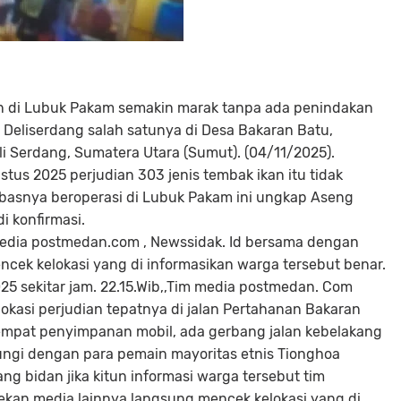
an di Lubuk Pakam semakin marak tanpa ada penindakan
 Deliserdang salah satunya di Desa Bakaran Batu,
 Serdang, Sumatera Utara (Sumut). (04/11/2025).
tus 2025 perjudian 303 jenis tembak ikan itu tidak
ebasnya beroperasi di Lubuk Pakam ini ungkap Aseng
i konfirmasi.
media postmedan.com , Newssidak. Id bersama dengan
cek kelokasi yang di informasikan warga tersebut benar.
25 sekitar jam. 22.15.Wib,,Tim media postmedan. Com
okasi perjudian tepatnya di jalan Pertahanan Bakaran
empat penyimpanan mobil, ada gerbang jalan kebelakang
jungi dengan para pemain mayoritas etnis Tionghoa
ang bidan jika kitun informasi warga tersebut tim
ekan media lainnya langsung mencek kelokasi yang di