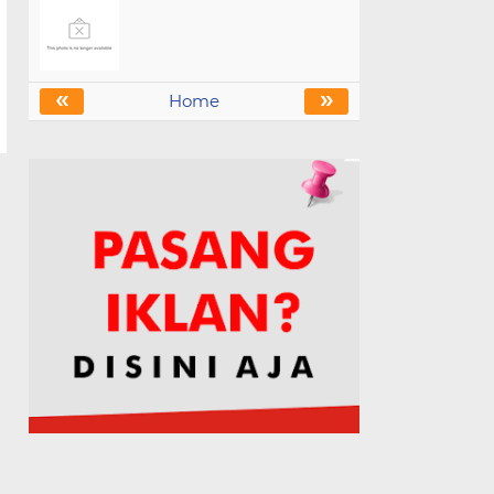
«
»
Home