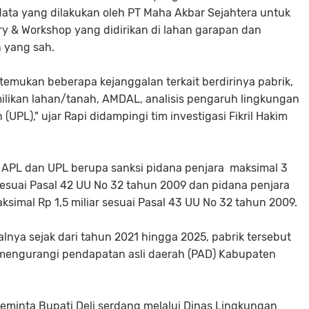
data yang dilakukan oleh PT Maha Akbar Sejahtera untuk
ry & Workshop yang didirikan di lahan garapan dan
n yang sah.
itemukan beberapa kejanggalan terkait berdirinya pabrik,
milikan lahan/tanah, AMDAL, analisis pengaruh lingkungan
UPL)," ujar Rapi didampingi tim investigasi Fikril Hakim
zin APL dan UPL berupa sanksi pidana penjara maksimal 3
esuai Pasal 42 UU No 32 tahun 2009 dan pidana penjara
simal Rp 1,5 miliar sesuai Pasal 43 UU No 32 tahun 2009.
nya sejak dari tahun 2021 hingga 2025, pabrik tersebut
mengurangi pendapatan asli daerah (PAD) Kabupaten
meminta Bupati Deli serdang melalui Dinas Lingkungan