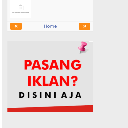
«
»
Home