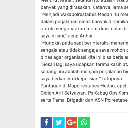
Menurut Anhar, setahun itu adalah waktu
banyak yang dirasakan. Katanya, lama seb
“Menjadi Wakapolrestabes Medan itu men
dalam perjalanan dinas banyak dinamika 
untuk mengucapkan terima kasih atas b
saya di sini,” ucap Anhar.
“Mungkin pada saat berinteraksi meneri
sengaja atau tidak sengaja saya mohon 
dinas agar organisasi kita ini bisa ber
“Sekali lagi saya ucapkan terima kasih 
senang, ini adalah menjadi perjalanan h
saya berkarier di kepolisian,” tutupnya.
Pantauan di Mapolrestabes Medan, apel 
Gidion Arif Setyawan, Ps Kabag Ops Ko
serta Pama, Brigadir dan ASN Polrestab