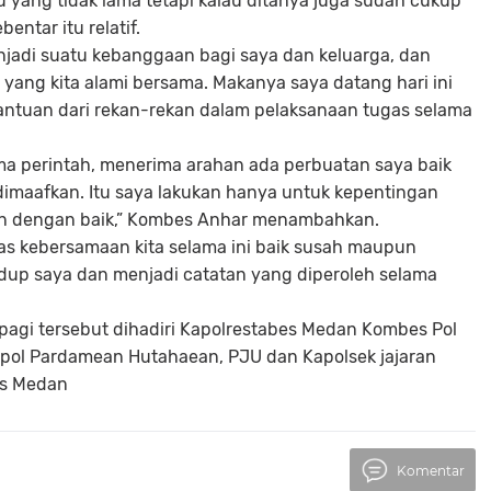
 yang tidak lama tetapi kalau ditanya juga sudah cukup
entar itu relatif.
jadi suatu kebanggaan bagi saya dan keluarga, dan
yang kita alami bersama. Makanya saya datang hari ini
antuan dari rekan-rekan dalam pelaksanaan tugas selama
ma perintah, menerima arahan ada perbuatan saya baik
dimaafkan. Itu saya lakukan hanya untuk kepentingan
jalan dengan baik,” Kombes Anhar menambahkan.
atas kebersamaan kita selama ini baik susah maupun
idup saya dan menjadi catatan yang diperoleh selama
pagi tersebut dihadiri Kapolrestabes Medan Kombes Pol
mpol Pardamean Hutahaean, PJU dan Kapolsek jajaran
es Medan
Komentar