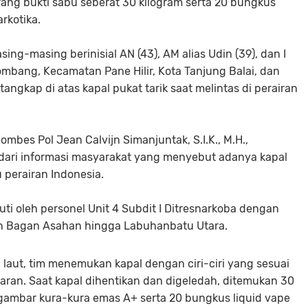
rang bukti sabu seberat 30 kilogram serta 20 bungkus
rkotika.
ing-masing berinisial AN (43), AM alias Udin (39), dan I
mbang, Kecamatan Pane Hilir, Kota Tanjung Balai, dan
tangkap di atas kapal pukat tarik saat melintas di perairan
mbes Pol Jean Calvijn Simanjuntak, S.I.K., M.H.,
dari informasi masyarakat yang menyebut adanya kapal
 perairan Indonesia.
uti oleh personel Unit 4 Subdit I Ditresnarkoba dengan
ran Bagan Asahan hingga Labuhanbatu Utara.
 laut, tim menemukan kapal dengan ciri-ciri yang sesuai
ran. Saat kapal dihentikan dan digeledah, ditemukan 30
ambar kura-kura emas A+ serta 20 bungkus liquid vape