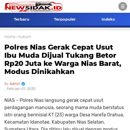
Terbaru
Terpopuler
Indeks
Home
› hukum
Polres Nias Gerak Cepat Usut
Ibu Muda Dijual Tukang Betor
Rp20 Juta ke Warga Nias Barat,
Modus Dinikahkan
Admin
Februari 01, 2025
NIAS –
Polres Nias langsung gerak cepat usut
perdagangan manusia, seorang mama muda berstatus
istri orang berinisial KT (23) warga Desa Harefa Orahua,
Kecamatan Idanotae, Kabupaten Nias Selatan,
Sumatera Utara. Dia ditipu lalu dijual dengan modus