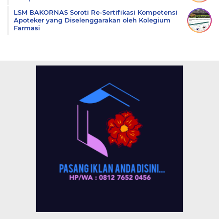
LSM BAKORNAS Soroti Re-Sertifikasi Kompetensi
Apoteker yang Diselenggarakan oleh Kolegium
Farmasi